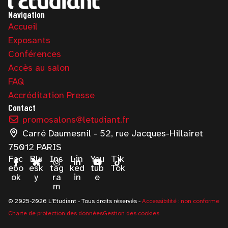
Navigation
Accueil
Exposants
Conférences
Accès au salon
FAQ
Accréditation Presse
Contact
promosalons@letudiant.fr
Carré Daumesnil - 52, rue Jacques-Hillairet
75012 PARIS
Fac
Blu
Ins
Lin
You
Tik
ebo
esk
tag
ked
tub
Tok
ok
y
ra
in
e
m
© 2025-2026 L'Etudiant - Tous droits réservés -
Accessibilité : non conforme
Charte de protection des données
Gestion des cookies