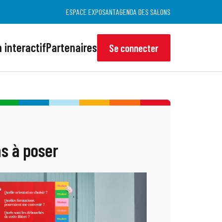
ESPACE EXPOSANT
AGENDA DES SALONS
 interactif
Partenaires
Se connecter
s à poser