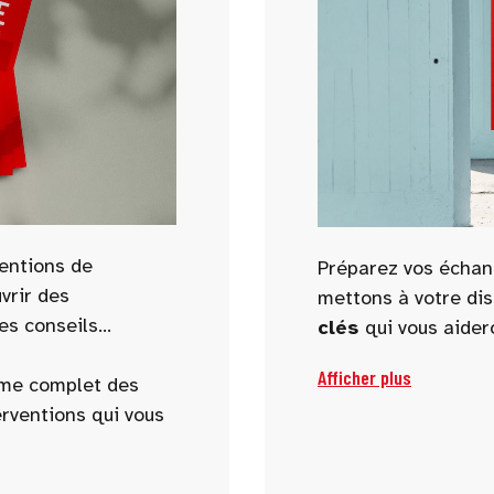
ventions de
Préparez vos échan
vrir des
mettons à votre di
es conseils
clés
qui vous aider
obtenir des informa
Afficher plus
mme complet des
orienter vos projet
erventions qui vous