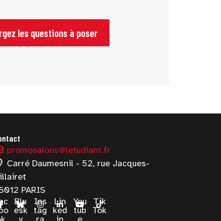
rgez les questions à poser
ontact
promosalons@letudiant.fr
Carré Daumesnil - 52, rue Jacques-
illairet
5012 PARIS
ac
Blu
Ins
Lin
You
Tik
bo
esk
tag
ked
tub
Tok
ok
y
ra
in
e