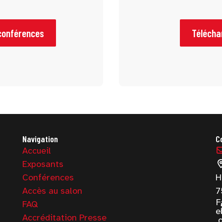
conférences
Télécha
Navigation
C
Accueil
Exposants
Conférences
H
Accès au salon
7
F
FAQ
e
Accréditation Presse